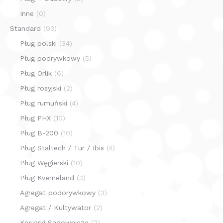
Inne
(0)
Standard
(93)
Pług polski
(34)
Pług podrywkowy
(5)
Pług Orlik
(6)
Pług rosyjski
(2)
Pług rumuński
(4)
Pług PHX
(10)
Pług B-200
(10)
Pług Staltech / Tur / Ibis
(4)
Pług Węgierski
(10)
Pług Kverneland
(3)
Agregat podorywkowy
(3)
Agregat / Kultywator
(2)
Kosiarki Sadownicze
(2)