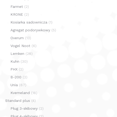
Farmet
(2)
KRONE
(2)
Kosiarka sadownicza
(1)
Agregat podorywkowy
(5)
Overum
(13)
Vogel Noot
(6)
Lemken
(28)
Kuhn
(30)
PHX
(2)
B-200
(2)
Unia
(67)
Kverneland
(18)
Standard plus
(4)
Pług 3-skibowy
(2)
Pług 4-skibowy
(2)