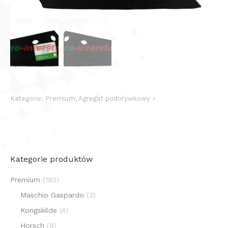
Kategorie:
Premium
,
Agregat podorywkowy
Kategorie produktów
Premium
(192)
Maschio Gaspardo
(2)
Kongskilde
(4)
Horsch
(9)