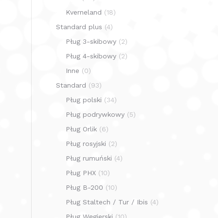
Kverneland
(18)
Standard plus
(4)
Pług 3-skibowy
(2)
Pług 4-skibowy
(2)
Inne
(0)
Standard
(93)
Pług polski
(34)
Pług podrywkowy
(5)
Pług Orlik
(6)
Pług rosyjski
(2)
Pług rumuński
(4)
Pług PHX
(10)
Pług B-200
(10)
Pług Staltech / Tur / Ibis
(4)
Pług Węgierski
(10)