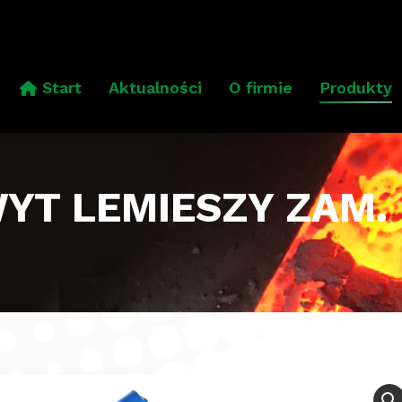
Start
Aktualności
O firmie
Produkty
Start
Aktualności
O firmie
Produkty
YT LEMIESZY ZAM.