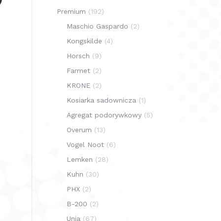
Premium
(192)
Maschio Gaspardo
(2)
Kongskilde
(4)
Horsch
(9)
Farmet
(2)
KRONE
(2)
Kosiarka sadownicza
(1)
Agregat podorywkowy
(5)
Overum
(13)
Vogel Noot
(6)
Lemken
(28)
Kuhn
(30)
PHX
(2)
B-200
(2)
Unia
(67)