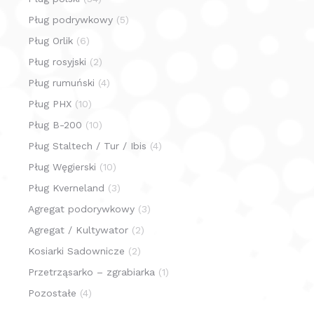
Pług podrywkowy
(5)
Pług Orlik
(6)
Pług rosyjski
(2)
Pług rumuński
(4)
Pług PHX
(10)
Pług B-200
(10)
Pług Staltech / Tur / Ibis
(4)
Pług Węgierski
(10)
Pług Kverneland
(3)
Agregat podorywkowy
(3)
Agregat / Kultywator
(2)
Kosiarki Sadownicze
(2)
Przetrząsarko – zgrabiarka
(1)
Pozostałe
(4)