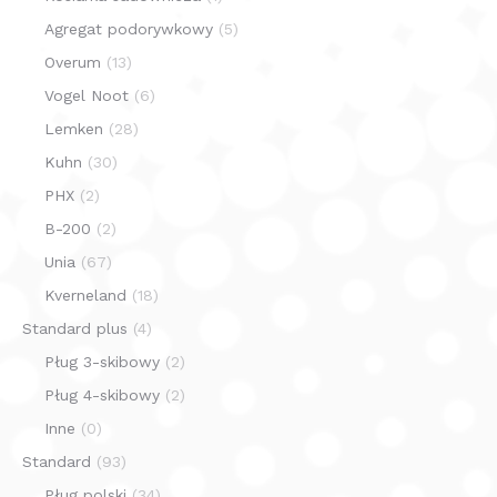
Agregat podorywkowy
(5)
Overum
(13)
Vogel Noot
(6)
Lemken
(28)
Kuhn
(30)
PHX
(2)
B-200
(2)
Unia
(67)
Kverneland
(18)
Standard plus
(4)
Pług 3-skibowy
(2)
Pług 4-skibowy
(2)
Inne
(0)
Standard
(93)
Pług polski
(34)