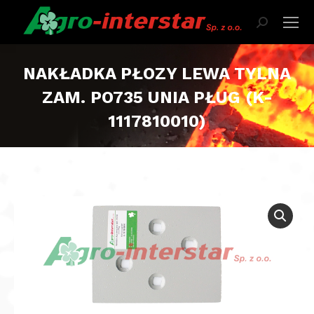
Szukaj:
NAKŁADKA PŁOZY LEWA TYLNA
ZAM. PO735 UNIA PŁUG (K-
1117810010)