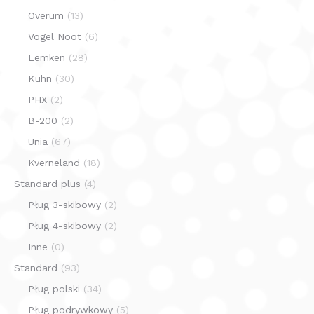
Overum
(13)
Vogel Noot
(6)
Lemken
(28)
Kuhn
(30)
PHX
(2)
B-200
(2)
Unia
(67)
Kverneland
(18)
Standard plus
(4)
Pług 3-skibowy
(2)
Pług 4-skibowy
(2)
Inne
(0)
Standard
(93)
Pług polski
(34)
Pług podrywkowy
(5)