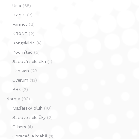
Unia
(65)
B-200
(2)
Farmet
(2)
KRONE
(2)
Kongskilde
(4)
Podmítač
(5)
Sadová sekačka
(1)
Lemken
(28)
Overum
(13)
PHX
(2)
Norma
(93)
Maďarský pluh
(10)
Sadové sekačky
(2)
Others
(4)
Obraceč a hrábě
(1)